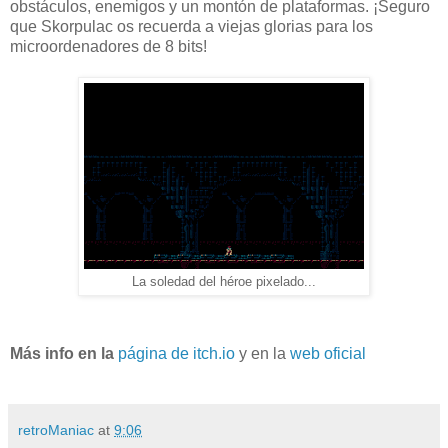
obstáculos, enemigos y un montón de plataformas. ¡Seguro
que Skorpulac os recuerda a viejas glorias para los
microordenadores de 8 bits!
La soledad del héroe pixelado...
Más info en la
página de itch.io
y en la
web oficial
retroManiac
at
9:06