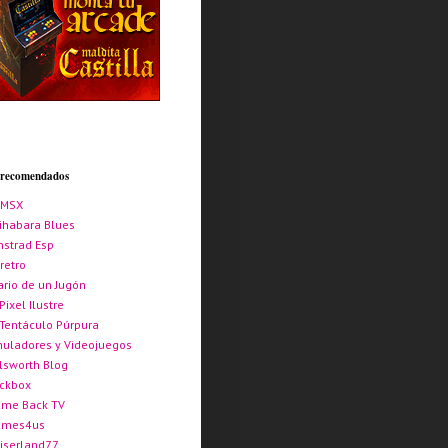
s recomendados
AMSX
ihabara Blues
strad Esp
retro
ario de un Jugón
 Pixel Ilustre
 Tentáculo Púrpura
uladores y Videojuegos
lsworth Blog
ickbox
me Back TV
ames4us
iserland77