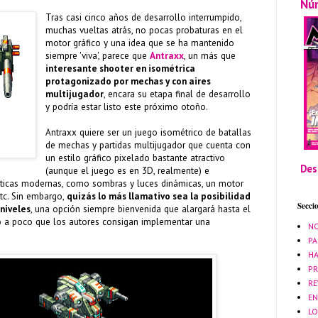
Nú
Tras casi cinco años de desarrollo interrumpido,
muchas vueltas atrás, no pocas probaturas en el
motor gráfico y una idea que se ha mantenido
siempre 'viva', parece que
Antraxx
, un más que
interesante shooter en isométrica
protagonizado por mechas y con aires
multijugador
, encara su etapa final de desarrollo
y podría estar listo este próximo otoño.
Antraxx quiere ser un juego isométrico de batallas
de mechas y partidas multijugador que cuenta con
un estilo gráfico pixelado bastante atractivo
Des
(aunque el juego es en 3D, realmente) e
ísticas modernas, como sombras y luces dinámicas, un motor
etc. Sin embargo,
quizás lo más llamativo sea la posibilidad
Secci
niveles
, una opción siempre bienvenida que alargará hasta el
ego a poco que los autores consigan implementar una
NO
PA
HA
PR
RE
EN
LO