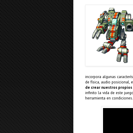
incorpora algunas caracter
de física, audio posicional, 
de crear nuestros propios 
infinito la vida de este ju
herramienta en condiciones.