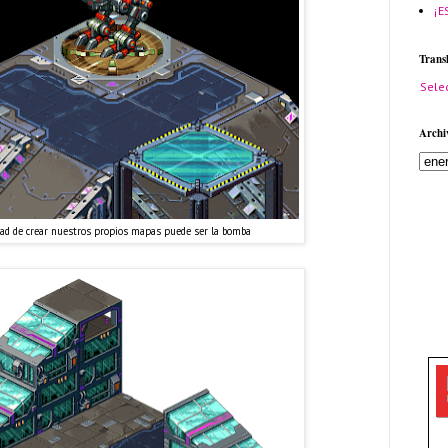
¡E
Trans
Sele
Archi
dad de crear nuestros propios mapas puede ser la bomba