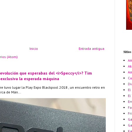
Inicio
Entrada antigua
Sitio
rios (Atom)
A
Ak
Am
 evolución que esperabas del <i>Speccy</i>? Tim
Cu
 exclusiva la esperada máquina
Di
re tuvo lugar la Play Expo Blackpool 2018 , un encuentro retro en
El
erca de Mán...
El
Em
Fa
Fr
Ga
G
Ka