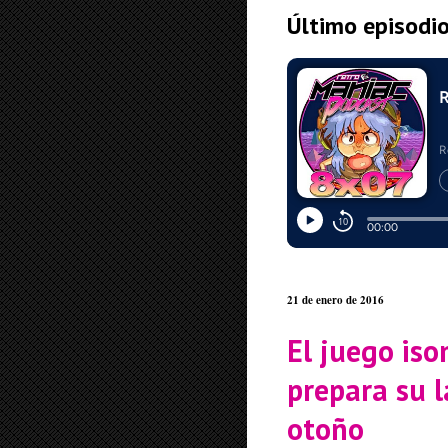
Último episodi
21 de enero de 2016
El juego iso
prepara su 
otoño