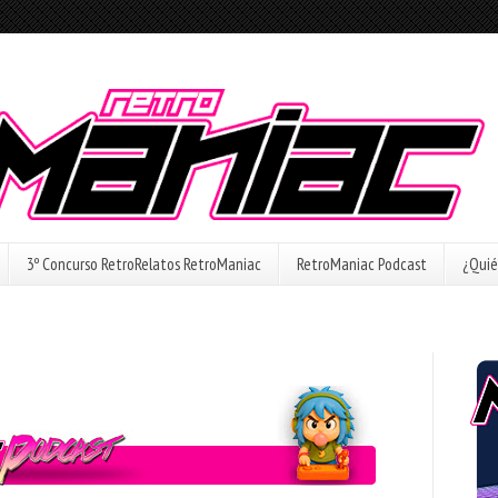
3º Concurso RetroRelatos RetroManiac
RetroManiac Podcast
¿Quié