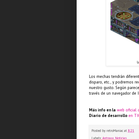
L
Los mechas tendrán diferent
disparo, etc., y podremos r
nuestro gusto. Según parece
través de un navegador de In
Más info en la
web oficial 
Diario de desarrollo
en TI
Posted by
retroManiac
at
8:21
Labels:
Antraxx
,
Noticias