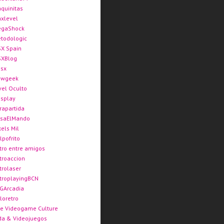
quinitas
xlevel
gaShock
todologic
X Spain
XBlog
sx
ewgeek
vel Oculto
splay
rapartida
saElMando
xels Mil
lpofrito
tro entre amigos
troaccion
trolaser
troplayingBCN
GArcadia
loretro
e Videogame Culture
da & Videojuegos