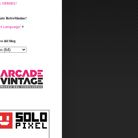
S VIERNES!
late RetroManiac!
ct Language
▼
vo del blog