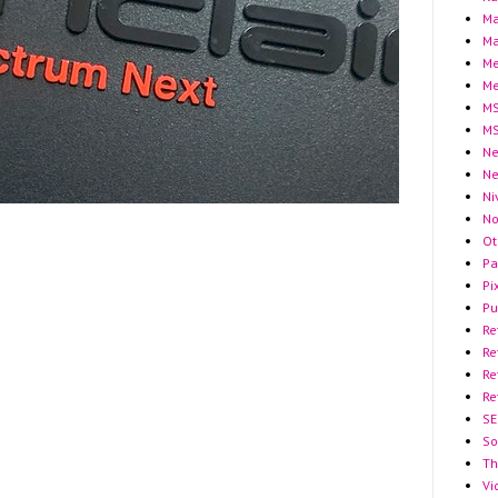
Ma
Ma
Me
Me
MS
MS
Ne
N
Ni
No
Ot
Pa
Pi
Pu
Re
Re
Re
Re
SE
So
Th
Vi