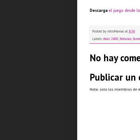
Descarga
el juego desde lo
Posted by
retroManiac
at
8:36
Labels:
Atari 2600
,
Noticias
,
Scra
No hay come
Publicar un
Nota: solo los miembros de 