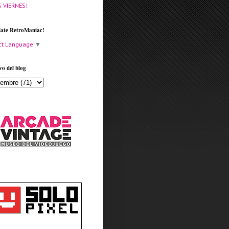
S VIERNES!
late RetroManiac!
ct Language
▼
vo del blog