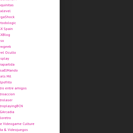
quinitas
xlevel
gaShock
todologic
X Spain
XBlog
sx
ewgeek
vel Oculto
splay
rapartida
saElMando
xels Mil
lpofrito
tro entre amigos
troaccion
trolaser
troplayingBCN
GArcadia
loretro
e Videogame Culture
da & Videojuegos