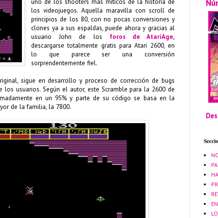
Nú
uno de los shooters más míticos de la historia de
los videojuegos. Aquella maravilla con scroll de
principios de los 80, con no pocas conversiones y
clones ya a sus espaldas, puede ahora y gracias al
usuario John de los
foros de AtariAge
,
descargarse totalmente gratis para Atari 2600, en
lo que parece ser una conversión
sorprendentemente fiel.
original, sigue en desarrollo y proceso de corrección de bugs
e los usuarios. Según el autor, este Scramble para la 2600 de
ximadamente en un 95% y parte de su código se basa en la
or de la familia, la 7800.
Des
Secci
NO
PA
HA
PR
RE
EN
LO