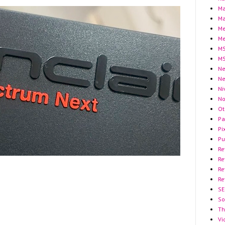
Ma
Ma
Me
Me
MS
MS
Ne
N
Ni
No
Ot
Pa
Pi
Pu
Re
Re
Re
Re
SE
So
Th
Vi