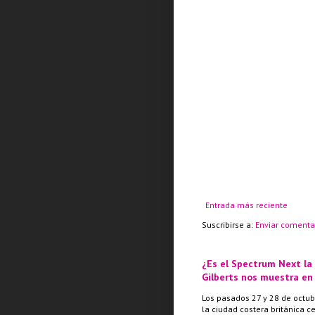
Entrada más reciente
Suscribirse a:
Enviar comenta
¿Es el Spectrum Next la
Gilberts nos muestra en
Los pasados 27 y 28 de octub
la ciudad costera británica c