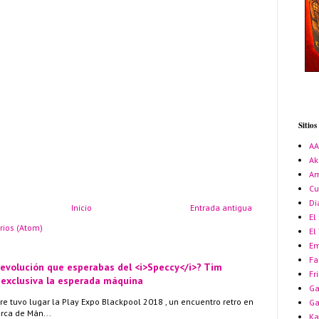
Sitio
A
Ak
Am
Cu
Di
Inicio
Entrada antigua
El
rios (Atom)
El
Em
Fa
 evolución que esperabas del <i>Speccy</i>? Tim
Fr
 exclusiva la esperada máquina
Ga
re tuvo lugar la Play Expo Blackpool 2018 , un encuentro retro en
G
erca de Mán...
Ka