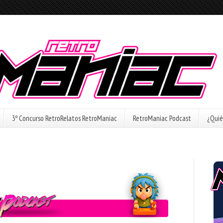
3º Concurso RetroRelatos RetroManiac
RetroManiac Podcast
¿Quié