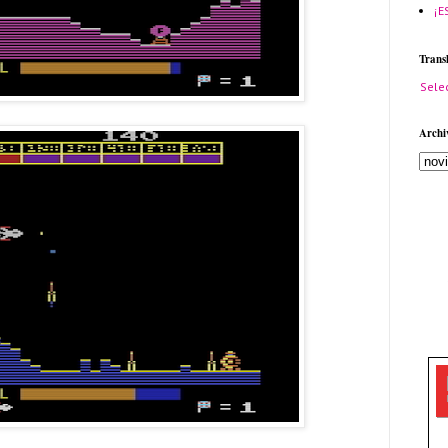
¡E
Trans
Sele
Archi