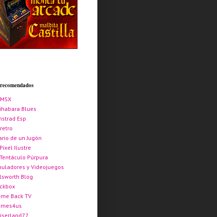
s recomendados
AMSX
ihabara Blues
strad Esp
retro
ario de un Jugón
 Pixel Ilustre
 Tentáculo Púrpura
uladores y Videojuegos
lsworth Blog
ickbox
me Back TV
ames4us
iserland77