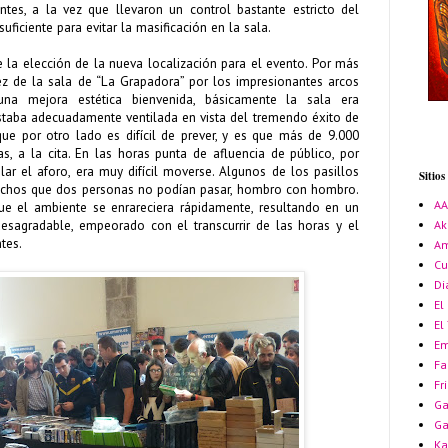
tantes, a la vez que llevaron un control bastante estricto del
uficiente para evitar la masificación en la sala.
la elección de la nueva localización para el evento. Por más
ez de la sala de “La Grapadora” por los impresionantes arcos
na mejora estética bienvenida, básicamente la sala era
aba adecuadamente ventilada en vista del tremendo éxito de
que por otro lado es difícil de prever, y es que más de 9.000
s, a la cita. En las horas punta de afluencia de público, por
ar el aforo, era muy difícil moverse. Algunos de los pasillos
Sitio
rechos que dos personas no podían pasar, hombro con hombro.
A
ue el ambiente se enrareciera rápidamente, resultando en un
Ak
sagradable, empeorado con el transcurrir de las horas y el
tes.
Am
Cu
Di
El
El
Em
Fa
Fr
Ga
G
Ka