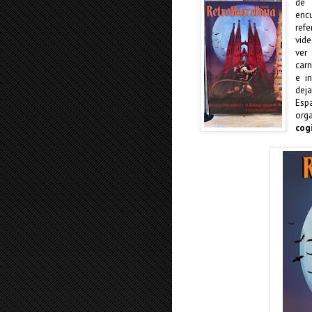
de
enc
ref
vid
ver
carn
e i
dej
Esp
org
cog