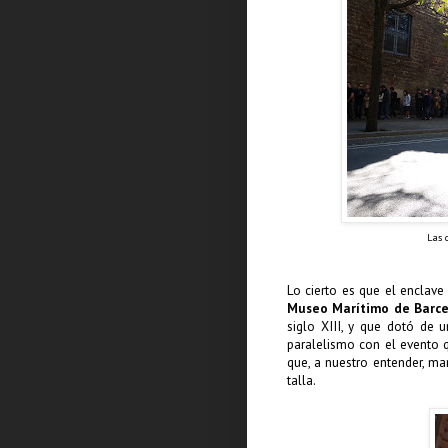
Las 
Lo cierto es que el enclav
Museo Marítimo de Barc
siglo XIII, y que dotó de 
paralelismo con el evento 
que, a nuestro entender, ma
talla.