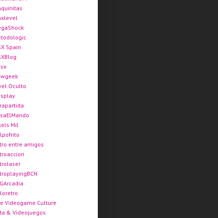
quinitas
xlevel
gaShock
todologic
X Spain
XBlog
sx
ewgeek
vel Oculto
splay
rapartida
saElMando
xels Mil
lpofrito
tro entre amigos
troaccion
trolaser
troplayingBCN
GArcadia
loretro
e Videogame Culture
da & Videojuegos