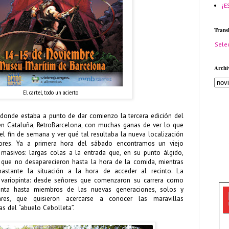
¡E
Trans
Sele
Archi
El cartel, todo un acierto
donde estaba a punto de dar comienzo la tercera edición del
 en Cataluña, RetroBarcelona, con muchas ganas de ver lo que
l fin de semana y ver qué tal resultaba la nueva localización
dores. Ya a primera hora del sábado encontramos un viejo
masivos: largas colas a la entrada que, en su punto álgido,
 que no desaparecieron hasta la hora de la comida, mientras
stante la situación a la hora de acceder al recinto. La
variopinta: desde señores que comenzaron su carrera como
nta hasta miembros de las nuevas generaciones, solos y
res, que quisieron acercarse a conocer las maravillas
as del “abuelo Cebolleta”.