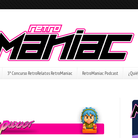
3º Concurso RetroRelatos RetroManiac
RetroManiac Podcast
¿Quié