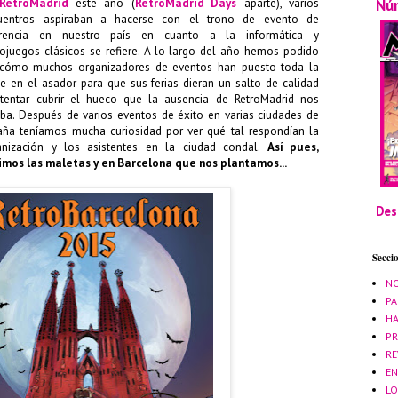
Nú
RetroMadrid
este año (
RetroMadrid Days
aparte), varios
uentros aspiraban a hacerse con el trono de evento de
erencia en nuestro país en cuanto a la informática y
eojuegos clásicos se refiere. A lo largo del año hemos podido
 cómo muchos organizadores de eventos han puesto toda la
e en el asador para que sus ferias dieran un salto de calidad
ntentar cubrir el hueco que la ausencia de RetroMadrid nos
aba. Después de varios eventos de éxito en varias ciudades de
aña teníamos mucha curiosidad por ver qué tal respondían la
anización y los asistentes en la ciudad condal.
Así pues,
imos las maletas y en Barcelona que nos plantamos...
Des
Secci
NO
PA
HA
PR
RE
EN
LO