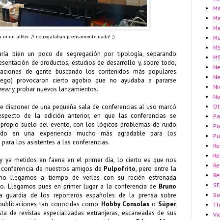
Ma
Ma
Me
 ni un alfiler. ¡Y no regalaban precisamente nada! ;)
Me
MS
taría bien un poco de segregación por tipología, separando
MS
resentación de productos, estudios de desarrollo y, sobre todo,
Ne
raciones de gente buscando los contenidos más populares
N
uego) provocaron cierto agobio que no ayudaba a pararse
Ni
rear
y probar nuevos lanzamientos.
No
Ot
 de disponer de una pequeña sala de conferencias al uso marcó
especto de la edición anterior, en que las conferencias se
Pa
 propio suelo del evento, con los lógicos problemas de ruido
Pi
ando en una experiencia mucho más agradable para los
Pu
para los asistentes a las conferencias.
Re
Re
y ya metidos en faena en el primer día, lo cierto es que nos
Re
la conferencia de nuestros amigos de
Pulpofrito
, pero entre la
Re
no llegamos a tiempo de verles con su recién estrenada
SE
zo. Llegamos pues en primer lugar a la conferencia de
Bruno
So
eja guardia de los reporteros españoles de la prensa sobre
 publicaciones tan conocidas como
Hobby Consolas
o
Súper
Th
sta de revistas especializadas extranjeras, escaneadas de sus
Vi