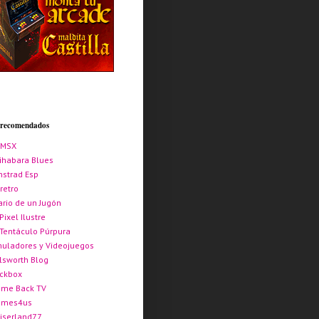
s recomendados
AMSX
ihabara Blues
strad Esp
retro
ario de un Jugón
 Pixel Ilustre
 Tentáculo Púrpura
uladores y Videojuegos
lsworth Blog
ickbox
me Back TV
ames4us
iserland77