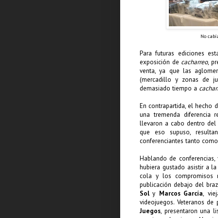
No cabía
Para futuras ediciones es
exposición de
cacharreo
, p
venta, ya que las aglome
(mercadillo y zonas de j
demasiado tiempo a
cachar
En contrapartida, el hecho
una tremenda diferencia r
llevaron a cabo dentro del
que eso supuso, result
conferenciantes tanto como 
Hablando de conferencias, 
hubiera gustado asistir a 
cola y los compromisos 
publicación debajo del bra
Sol
y
Marcos García
, vi
videojuegos. Veteranos de
Juegos
, presentaron una li