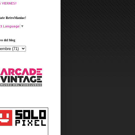
S VIERNES!
late RetroManiac!
ct Language
▼
vo del blog