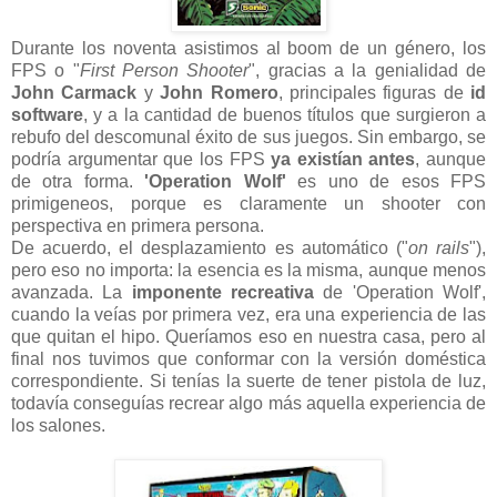
Durante los noventa asistimos al boom de un género, los
FPS o "
First Person Shooter
", gracias a la genialidad de
John Carmack
y
John Romero
, principales figuras de
id
software
, y a la cantidad de buenos títulos que surgieron a
rebufo del descomunal éxito de sus juegos. Sin embargo, se
podría argumentar que los FPS
ya existían antes
, aunque
de otra forma.
'Operation Wolf'
es uno de esos FPS
primigeneos, porque es claramente un shooter con
perspectiva en primera persona.
De acuerdo, el desplazamiento es automático ("
on rails
"),
pero eso no importa: la esencia es la misma, aunque menos
avanzada. La
imponente recreativa
de 'Operation Wolf',
cuando la veías por primera vez, era una experiencia de las
que quitan el hipo. Queríamos eso en nuestra casa, pero al
final nos tuvimos que conformar con la versión doméstica
correspondiente. Si tenías la suerte de tener pistola de luz,
todavía conseguías recrear algo más aquella experiencia de
los salones.