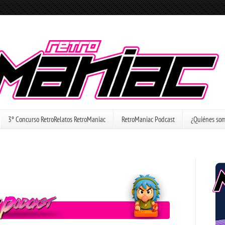
3º Concurso RetroRelatos RetroManiac
RetroManiac Podcast
¿Quiénes so