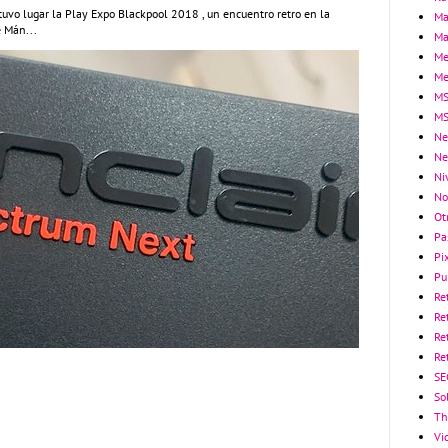
tuvo lugar la Play Expo Blackpool 2018 , un encuentro retro en la
Ma
e Mán...
Ma
Me
Me
MS
MS
Ne
Ne
Ni
No
Ot
Pa
Pi
Pu
Re
Re
Re
Re
SE
So
Th
Vi