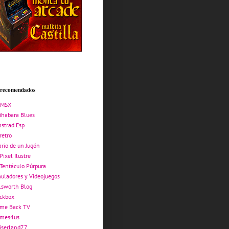
s recomendados
AMSX
ihabara Blues
strad Esp
retro
ario de un Jugón
Pixel Ilustre
 Tentáculo Púrpura
uladores y Videojuegos
lsworth Blog
ickbox
me Back TV
mes4us
iserland77