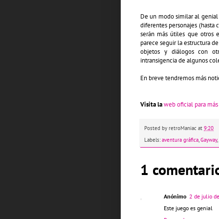
De un modo similar al genial
diferentes personajes (hasta c
serán más útiles que otros 
parece seguir la estructura de
objetos y diálogos con ot
intransigencia de algunos cole
En breve tendremos más notici
Visita la
web oficial para más
Posted by
retroManiac
at
9:20
Labels:
aventura gráfica
,
Gayway
,
1 comentari
Anónimo
2 de julio 
Este juego es genial