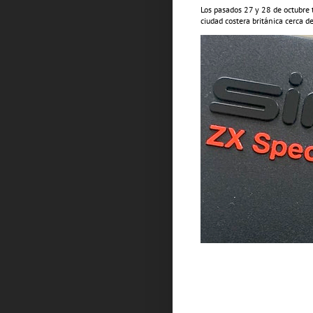
Los pasados 27 y 28 de octubre 
ciudad costera británica cerca d