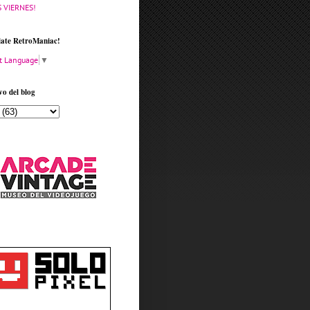
S VIERNES!
late RetroManiac!
t Language
▼
vo del blog