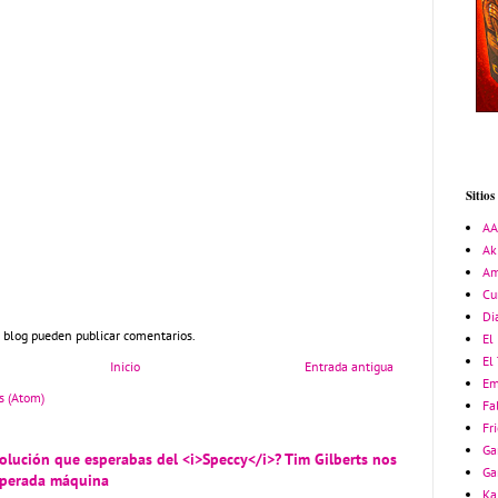
Sitio
A
Ak
Am
Cu
Di
 blog pueden publicar comentarios.
El 
El
Inicio
Entrada antigua
Em
s (Atom)
Fa
Fr
Ga
volución que esperabas del <i>Speccy</i>? Tim Gilberts nos
Ga
esperada máquina
Ka