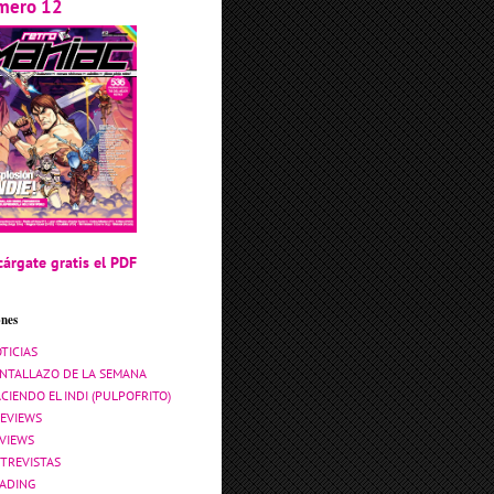
mero 12
árgate gratis el PDF
ones
TICIAS
NTALLAZO DE LA SEMANA
CIENDO EL INDI (PULPOFRITO)
EVIEWS
VIEWS
TREVISTAS
ADING