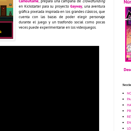
Nú
Camouflame
, prepara una campaña de
crowdfunding
en Kickstarter para su proyecto
Gayway
, una aventura
gráfica pixelada inspirada en los grandes clásicos, que
cuenta con las bazas de poder elegir personaje
durante el juego y un trasfondo social como pocas
veces puede experimentarse en los videojuegos.
Desc
Secci
NO
PA
HA
PR
RE
EN
LO