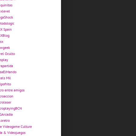
quinitas
xlevel
gaShock
todologic
X Spain
XBlog
sx
wgeek
vel Oculto
splay
rapartida
saElMando
xels Mil
lpofrito
tro entre amigos
troaccion
trolaser
troplayingBCN
GArcadia
loretro
e Videogame Culture
da & Videojuegos