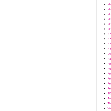
Ma
Ma
Me
Me
MS
MS
Ne
N
Ni
No
Ot
Pa
Pi
Pu
Re
Re
Re
Re
SE
So
Th
Vi