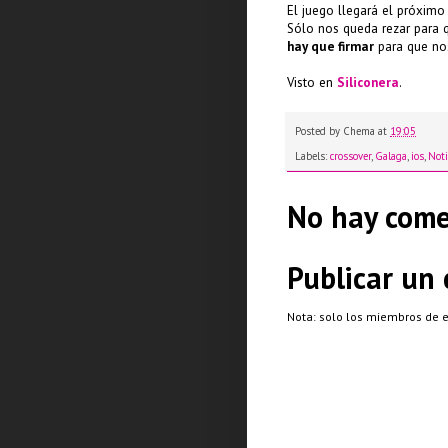
El juego llegará el próximo
Sólo nos queda rezar para qu
hay que firmar
para que nos
Visto en
Siliconera
.
Posted by
Chema
at
19:05
Labels:
crossover
,
Galaga
,
ios
,
Noti
No hay come
Publicar un
Nota: solo los miembros de 