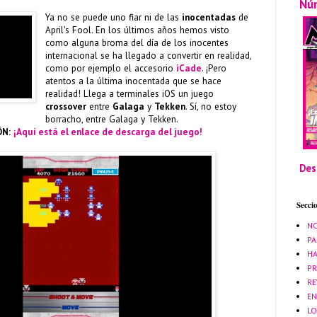
Nú
Ya no se puede uno fiar ni de las
inocentadas
de
April's Fool. En los últimos años hemos visto
como alguna broma del día de los inocentes
internacional se ha llegado a convertir en realidad,
como por ejemplo el accesorio
iCade
. ¡Pero
atentos a la última inocentada que se hace
realidad! Llega a terminales iOS un juego
crossover
entre
Galaga
y
Tekken
. Sí, no estoy
borracho, entre Galaga y Tekken.
ÓN:
¡Aquí está el enlace de descarga del juego!
Des
Secci
NO
PA
HA
PR
RE
EN
LO