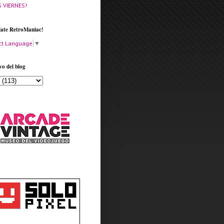
S VIERNES!
late RetroManiac!
ct Language
▼
vo del blog