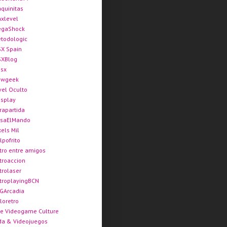
quinitas
xlevel
gaShock
todologic
X Spain
XBlog
sx
ewgeek
vel Oculto
splay
rapartida
saElMando
xels Mil
lpofrito
tro entre amigos
troaccion
trolaser
troplayingBCN
GArcadia
loretro
e Videogame Culture
da & Videojuegos