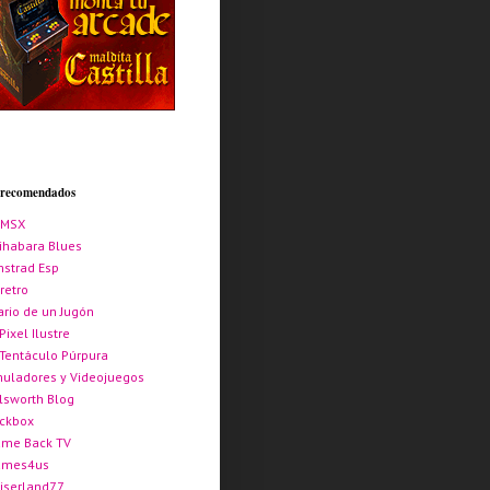
s recomendados
AMSX
ihabara Blues
strad Esp
retro
ario de un Jugón
 Pixel Ilustre
 Tentáculo Púrpura
uladores y Videojuegos
lsworth Blog
ickbox
me Back TV
ames4us
iserland77