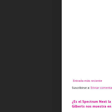
Entrada más reciente
Suscribirse a:
Enviar comenta
¿Es el Spectrum Next la
Gilberts nos muestra en