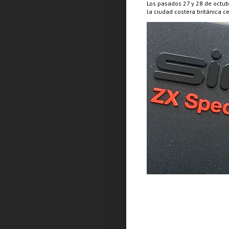
Los pasados 27 y 28 de octub
la ciudad costera británica c