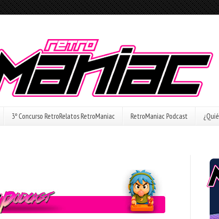
3º Concurso RetroRelatos RetroManiac
RetroManiac Podcast
¿Quié