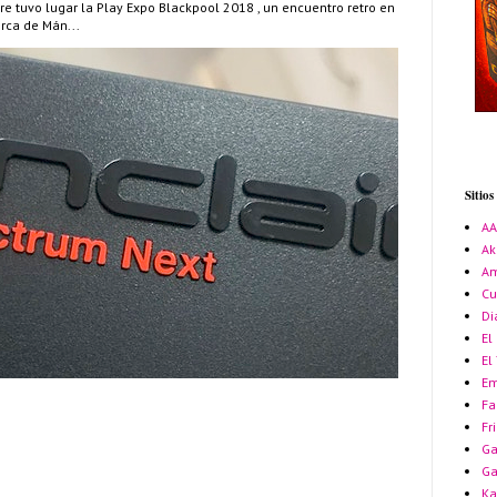
re tuvo lugar la Play Expo Blackpool 2018 , un encuentro retro en
erca de Mán...
Sitio
A
Ak
Am
Cu
Di
El
El
Em
Fa
Fr
Ga
G
Ka