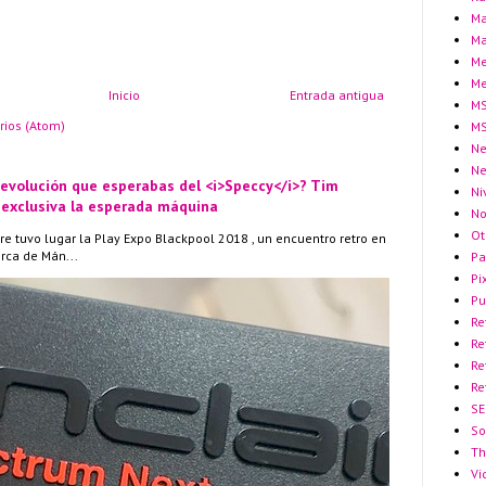
Ma
Ma
Me
Me
Inicio
Entrada antigua
MS
rios (Atom)
MS
Ne
N
 evolución que esperabas del <i>Speccy</i>? Tim
Ni
 exclusiva la esperada máquina
No
Ot
re tuvo lugar la Play Expo Blackpool 2018 , un encuentro retro en
erca de Mán...
Pa
Pi
Pu
Re
Re
Re
Re
SE
So
Th
Vi