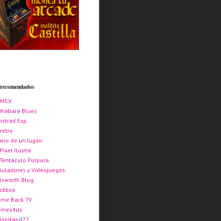
s recomendados
AMSX
ihabara Blues
strad Esp
retro
ario de un Jugón
 Pixel Ilustre
 Tentáculo Púrpura
uladores y Videojuegos
lsworth Blog
ickbox
me Back TV
ames4us
iserland77