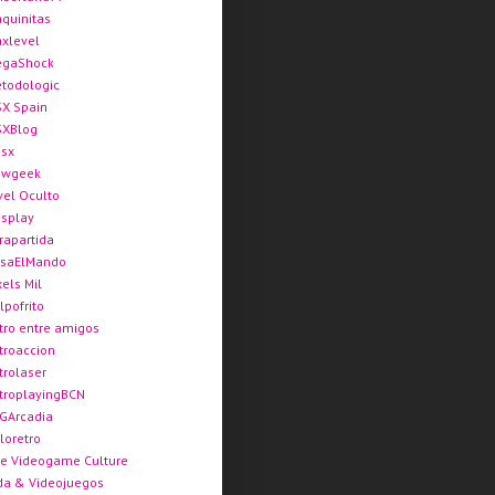
quinitas
xlevel
gaShock
todologic
X Spain
XBlog
sx
ewgeek
vel Oculto
splay
rapartida
saElMando
xels Mil
lpofrito
tro entre amigos
troaccion
trolaser
troplayingBCN
GArcadia
loretro
e Videogame Culture
da & Videojuegos