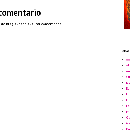
 comentario
este blog pueden publicar comentarios.
Sitio
A
Ak
Am
Cu
Di
El
El
Em
Fa
Fr
Ga
G
Ka