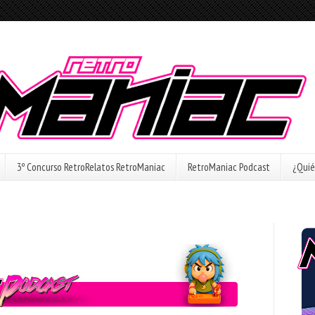
3º Concurso RetroRelatos RetroManiac
RetroManiac Podcast
¿Quié