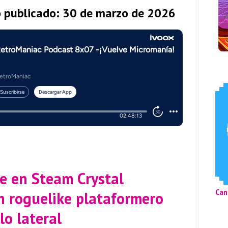
o publicado: 30 de marzo de 2026
le en Steam Crystal
Can
n roguelike plataformero
lo lateral