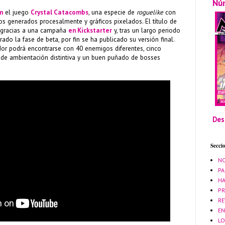
Nú
m
el juego
Crystal Catacombs
, una especie de
roguelike
con
ios generados procesalmente y gráficos pixelados. El título de
 gracias a una campaña
en Kickstarter
y, tras un largo periodo
do la fase de beta, por fin se ha publicado su versión final.
dor podrá encontrarse con 40 enemigos diferentes, cinco
 de ambientación distintiva y un buen puñado de bosses
Des
Secci
NO
PA
HA
PR
RE
EN
LO