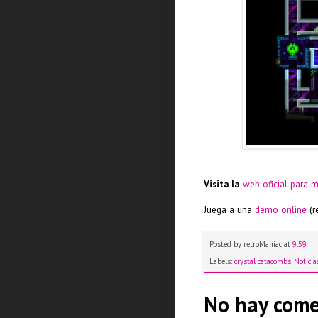
Visita la
web oficial para 
Juega a una
demo online
(r
Posted by
retroManiac
at
9:59
Labels:
crystal catacombs
,
Noticia
No hay come