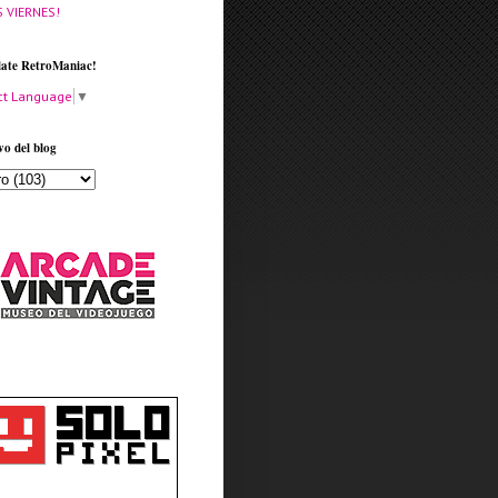
S VIERNES!
late RetroManiac!
ct Language
▼
vo del blog