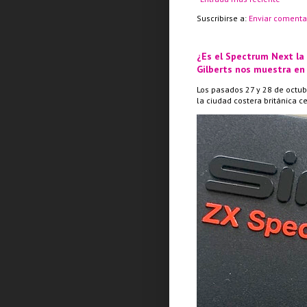
Suscribirse a:
Enviar comenta
¿Es el Spectrum Next la
Gilberts nos muestra en
Los pasados 27 y 28 de octub
la ciudad costera británica c