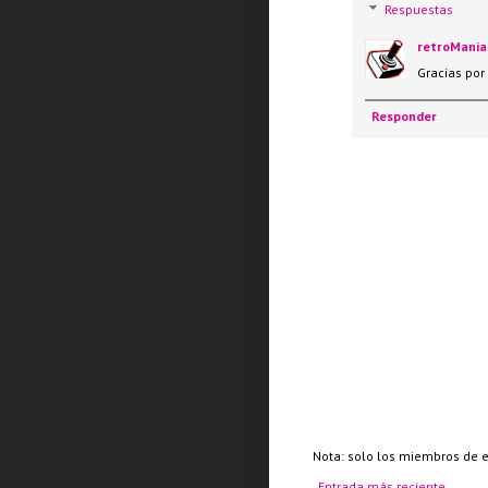
Respuestas
retroMania
Gracias por 
Responder
Nota: solo los miembros de 
Entrada más reciente