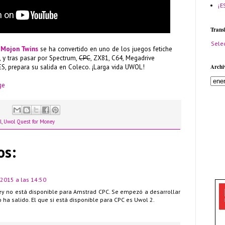
¡E
Trans
Sele
 Mojon Twins
se ha convertido en uno de los juegos fetiche
y tras pasar por Spectrum,
CPC
, ZX81, C64, Megadrive
S, prepara su salida en Coleco. ¡Larga vida UWOL!
Archi
ge
l
,
Uwol Quest for Money
os:
 2015 a las 14:50
y no está disponible para Amstrad CPC. Se empezó a desarrollar
a salido. El que si está disponible para CPC es Uwol 2.