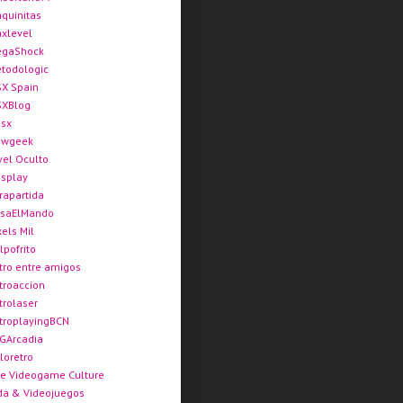
quinitas
xlevel
gaShock
todologic
X Spain
XBlog
sx
ewgeek
vel Oculto
splay
rapartida
saElMando
xels Mil
lpofrito
tro entre amigos
troaccion
trolaser
troplayingBCN
GArcadia
loretro
e Videogame Culture
da & Videojuegos