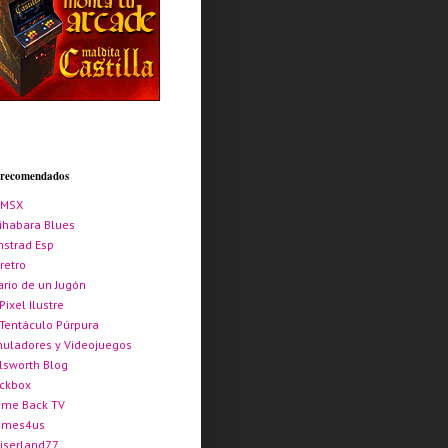
s recomendados
AMSX
ihabara Blues
strad Esp
retro
ario de un Jugón
 Pixel Ilustre
 Tentáculo Púrpura
uladores y Videojuegos
lsworth Blog
ickbox
me Back TV
ames4us
iserland77