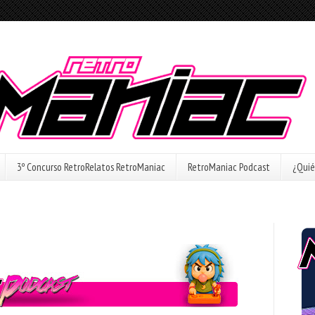
3º Concurso RetroRelatos RetroManiac
RetroManiac Podcast
¿Quié