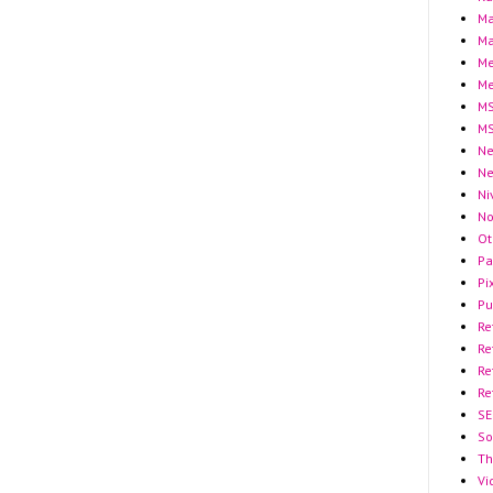
Ma
Ma
Me
Me
MS
MS
Ne
N
Ni
No
Ot
Pa
Pi
Pu
Re
Re
Re
Re
SE
So
Th
Vi