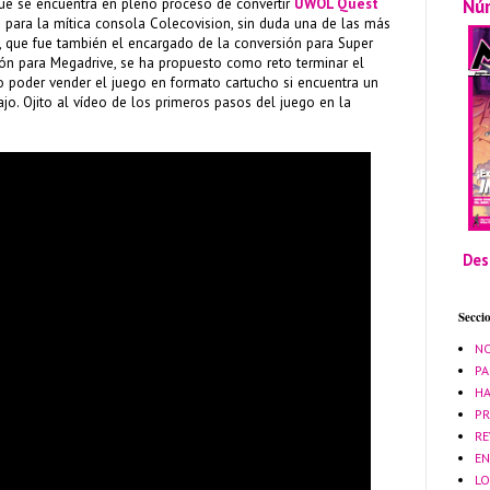
Nú
e se encuentra en pleno proceso de convertir
UWOL Quest
ara la mítica consola Colecovision, sin duda una de las más
l, que fue también el encargado de la conversión para Super
sión para Megadrive, se ha propuesto como reto terminar el
o poder vender el juego en formato cartucho si encuentra un
ajo. Ojito al vídeo de los primeros pasos del juego en la
Des
Secci
NO
PA
HA
PR
RE
EN
LO