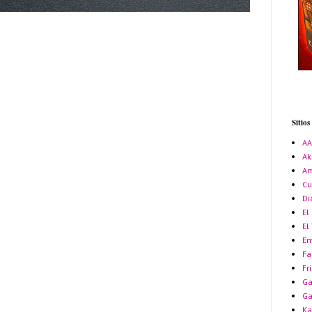
Sitio
A
Ak
Am
Cu
Di
El
El
Em
Fa
Fr
Ga
G
Ka