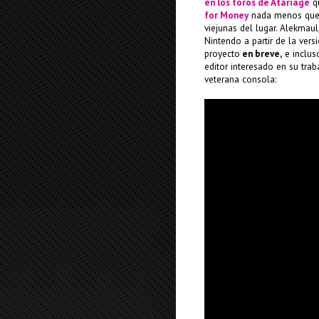
en los foros de Atariage
qu
for Money
nada menos que p
viejunas del lugar. Alekmau
Nintendo a partir de la ver
proyecto
en breve,
e inclus
editor interesado en su trab
veterana consola: