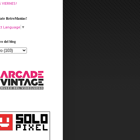
S VIERNES!
late RetroManiac!
ct Language
▼
vo del blog