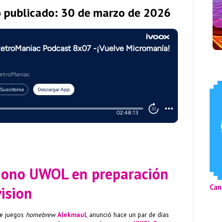
o publicado: 30 de marzo de 2026
jono UWOL en preparación
Can
ision
de juegos
homebrew
Alekmaul
, anunció hace un par de días