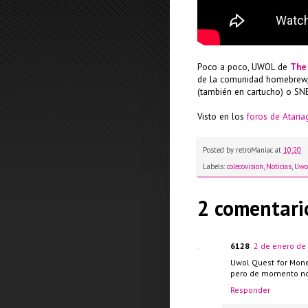
Poco a poco, UWOL de
The
de la comunidad homebrew, 
(también en cartucho) o SNE
Visto en los
foros de Ataria
Posted by
retroManiac
at
10:20
Labels:
colecovision
,
Noticias
,
Uwo
2 comentari
6128
2 de enero de
Uwol Quest for Mone
pero de momento no h
Responder