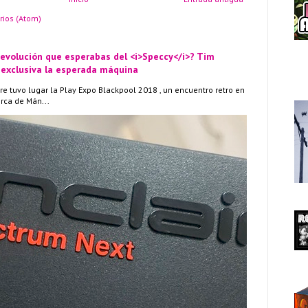
rios (Atom)
 evolución que esperabas del <i>Speccy</i>? Tim
 exclusiva la esperada máquina
re tuvo lugar la Play Expo Blackpool 2018 , un encuentro retro en
erca de Mán...