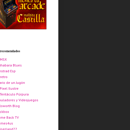
s recomendados
AMSX
ihabara Blues
strad Esp
retro
ario de un Jugón
 Pixel Ilustre
 Tentáculo Púrpura
uladores y Videojuegos
lsworth Blog
ickbox
me Back TV
ames4us
iserland77