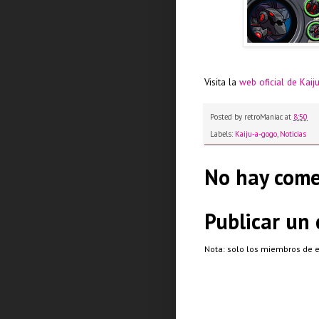
Visita la
web oficial de Kai
Posted by
retroManiac
at
8:50
Labels:
Kaiju-a-gogo
,
Noticias
No hay come
Publicar un
Nota: solo los miembros de 