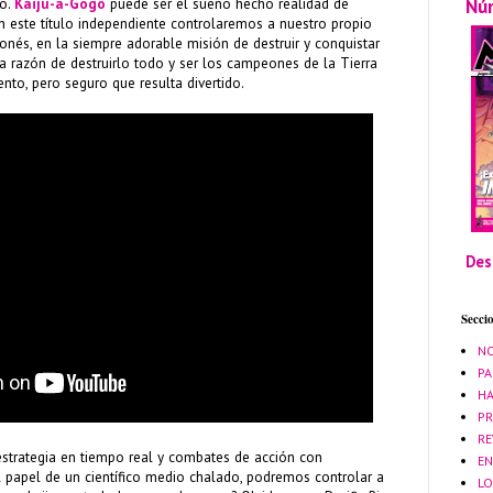
Nú
do.
Kaiju-a-Gogo
puede ser el sueño hecho realidad de
 este título independiente controlaremos a nuestro propio
onés, en la siempre adorable misión de destruir y conquistar
La razón de destruirlo todo y ser los campeones de la Tierra
nto, pero seguro que resulta divertido.
Des
Secci
NO
PA
HA
PR
RE
estrategia en tiempo real y combates de acción con
EN
el papel de un científico medio chalado, podremos controlar a
LO