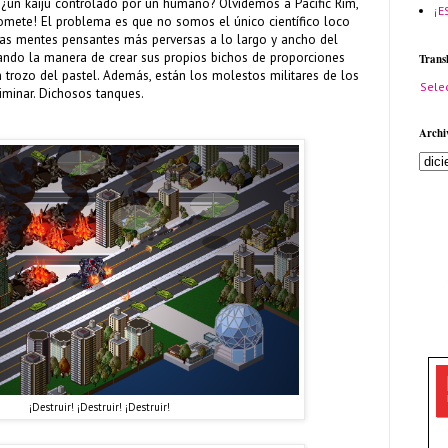
, ¿un kaiju controlado por un humano? Olvidemos a Pacific Rim,
¡E
romete! El problema es que no somos el único científico loco
las mentes pensantes más perversas a lo largo y ancho del
ando la manera de crear sus propios bichos de proporciones
Trans
n trozo del pastel. Además, están los molestos militares de los
Sele
iminar. Dichosos tanques.
Archi
¡Destruir! ¡Destruir! ¡Destruir!