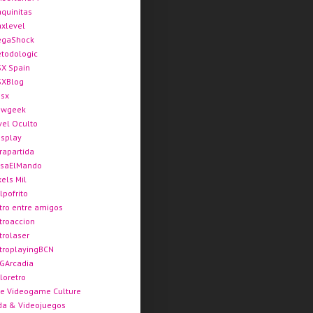
quinitas
xlevel
gaShock
todologic
X Spain
XBlog
sx
ewgeek
vel Oculto
splay
rapartida
saElMando
xels Mil
lpofrito
tro entre amigos
troaccion
trolaser
troplayingBCN
GArcadia
loretro
e Videogame Culture
da & Videojuegos