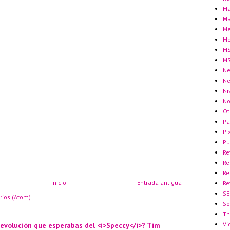
Ma
Ma
Me
Me
MS
MS
Ne
N
Ni
No
Ot
Pa
Pi
Pu
Re
Re
Re
Inicio
Entrada antigua
Re
SE
rios (Atom)
So
Th
Vi
 evolución que esperabas del <i>Speccy</i>? Tim