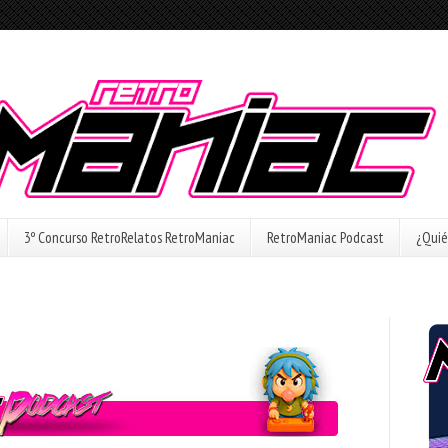
3º Concurso RetroRelatos RetroManiac
RetroManiac Podcast
¿Quié