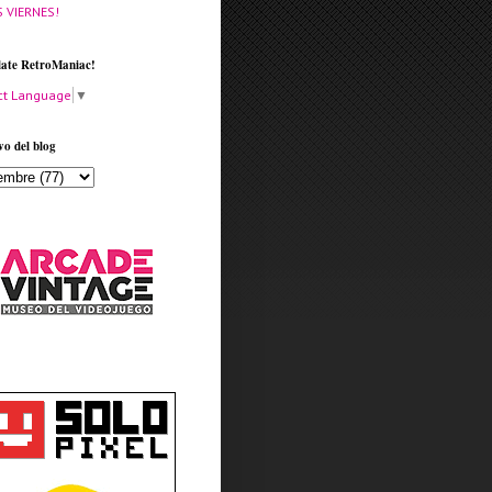
S VIERNES!
late RetroManiac!
ct Language
▼
vo del blog