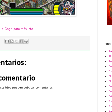
ju-a-Gogo para más info
Sitio
A
Ak
ntarios:
Am
Cu
Di
 comentario
El
El
Em
este blog pueden publicar comentarios.
Fa
Fr
Ga
G
Ka