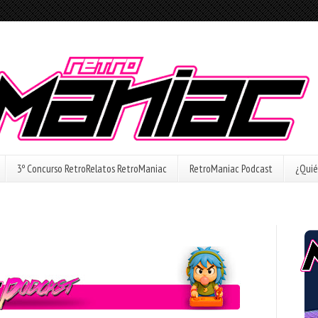
3º Concurso RetroRelatos RetroManiac
RetroManiac Podcast
¿Quié