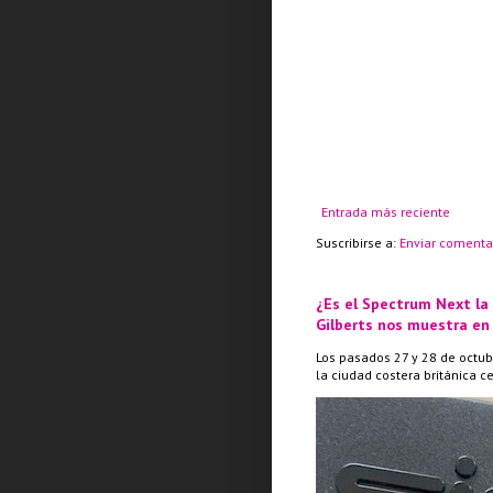
Entrada más reciente
Suscribirse a:
Enviar comenta
¿Es el Spectrum Next la
Gilberts nos muestra en
Los pasados 27 y 28 de octub
la ciudad costera británica c