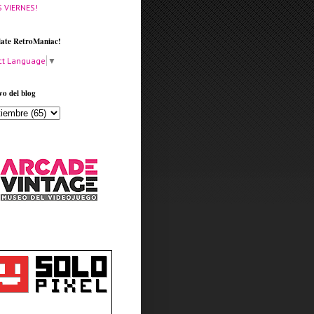
S VIERNES!
late RetroManiac!
ct Language
▼
vo del blog