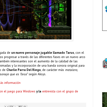
egada de
un nuevo personaje jugable llamado Tarus
, con el
 progresar a través de las diferentes fases en un nuevo arco
ambién interesantes son el aumento de la calidad de las
nimadas y la incorporación de una banda sonora original para
go de
Charlie Parra Del Riego
, de carácter más
metalero
,
rsonaje que es Tarus
" según Aksys.
más información
con el juego para Windows
y la
entrevista con el grupo de