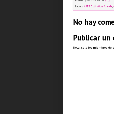
Posted by
retroManiac
at
9:02
Labels:
ARES Extinction Agenda
,
No hay come
Publicar un
Nota: solo los miembros de 