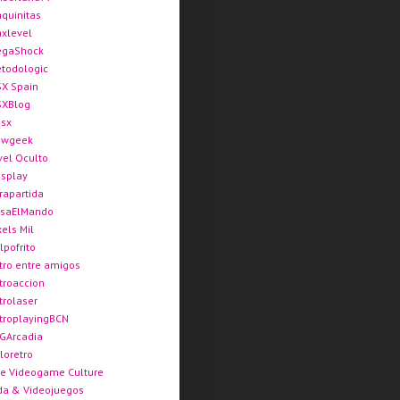
quinitas
xlevel
gaShock
todologic
X Spain
XBlog
sx
ewgeek
vel Oculto
splay
rapartida
saElMando
xels Mil
lpofrito
tro entre amigos
troaccion
trolaser
troplayingBCN
GArcadia
loretro
e Videogame Culture
da & Videojuegos