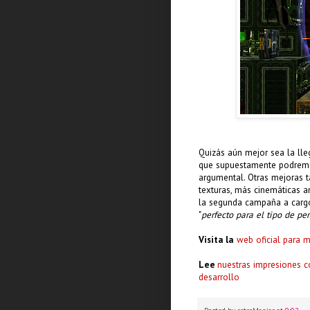
Quizás aún mejor sea la ll
que supuestamente podremos
argumental. Otras mejoras t
texturas, más cinemáticas a
la segunda campaña a car
"
perfecto para el tipo de pe
Visita la
web oficial para 
Lee
nuestras impresiones 
desarrollo