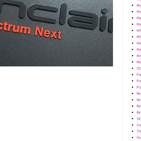
Ma
Ma
Me
Me
MS
MS
Ne
N
Ni
No
Ot
Pa
Pi
Pu
Re
Re
Re
Re
SE
So
Th
Vi