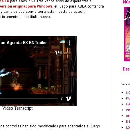
Nú
nda EX
para Xbox 360. Tras varios años de espera tras el
versión original para Windows
, el juego para XBLA contendrá
y cambios que convierten a esta mezcla de acción,
ácticamente en un título nuevo.
Des
Secci
NO
PA
HA
PR
RE
EN
los controles han sido modificados para adaptarlos al juego
LO