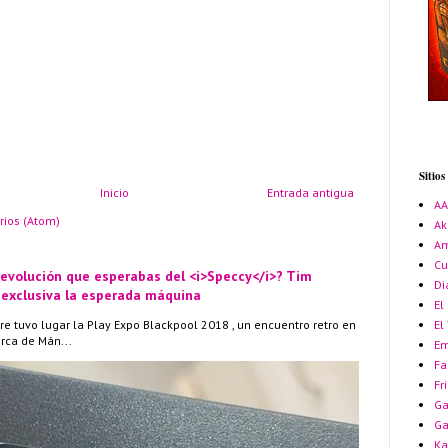
Sitio
Inicio
Entrada antigua
A
rios (Atom)
Ak
Am
Cu
 evolución que esperabas del <i>Speccy</i>? Tim
Di
 exclusiva la esperada máquina
El
re tuvo lugar la Play Expo Blackpool 2018 , un encuentro retro en
El
erca de Mán...
Em
Fa
Fr
Ga
G
Ka