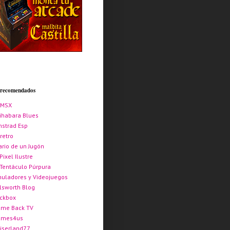
s recomendados
AMSX
ihabara Blues
strad Esp
retro
ario de un Jugón
 Pixel Ilustre
 Tentáculo Púrpura
uladores y Videojuegos
lsworth Blog
ickbox
me Back TV
ames4us
iserland77