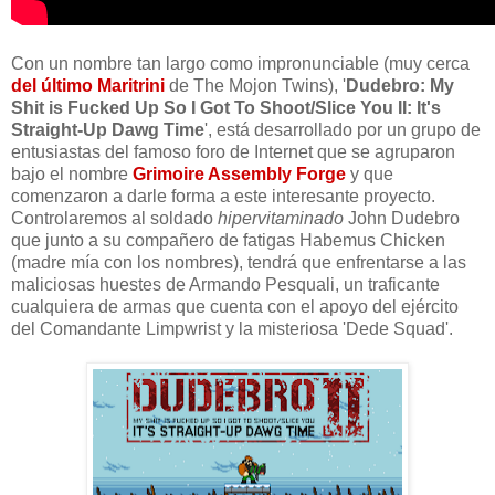
Con un nombre tan largo como impronunciable (muy cerca
del último Maritrini
de The Mojon Twins), '
Dudebro: My
Shit is Fucked Up So I Got To Shoot/Slice You II: It's
Straight-Up Dawg Time
', está desarrollado por un grupo de
entusiastas del famoso foro de Internet que se agruparon
bajo el nombre
Grimoire Assembly Forge
y que
comenzaron a darle forma a este interesante proyecto.
Controlaremos al soldado
hipervitaminado
John Dudebro
que junto a su compañero de fatigas Habemus Chicken
(madre mía con los nombres), tendrá que enfrentarse a las
maliciosas huestes de Armando Pesquali, un traficante
cualquiera de armas que cuenta con el apoyo del ejército
del Comandante Limpwrist y la misteriosa 'Dede Squad'.