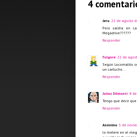
4 comentari
Jeru
22 de agosto d
Pero saldra en c
Megadrive??????
Responder
Fulgore
22 de agost
Según Locomalito s
un cartucho...
Responder
Julius Dilmonti
8 de
Tengo que decir que 
Responder
Anónimo
5 de novie
lo metere en el meg