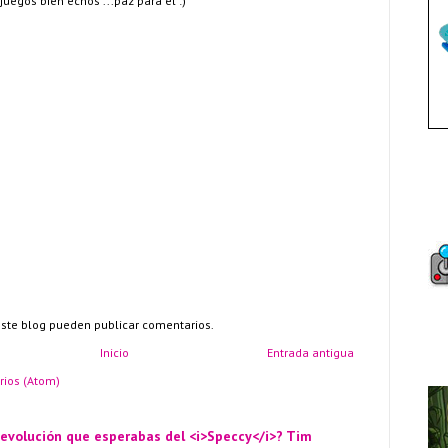
 juegos bien echos ...paz para el :)
este blog pueden publicar comentarios.
Inicio
Entrada antigua
rios (Atom)
 evolución que esperabas del <i>Speccy</i>? Tim