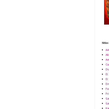
Sitio
A
Ak
Am
Cu
Di
El
El
Em
Fa
Fr
Ga
G
Ka