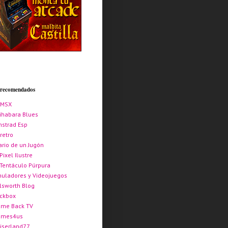
s recomendados
AMSX
ihabara Blues
strad Esp
retro
ario de un Jugón
 Pixel Ilustre
 Tentáculo Púrpura
uladores y Videojuegos
lsworth Blog
ickbox
me Back TV
ames4us
iserland77