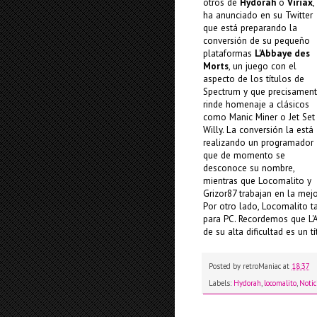
otros de
Hydorah
o
Viriax
,
ha anunciado en su Twitter
que está preparando la
conversión de su pequeño
plataformas
L'Abbaye des
Morts
, un juego con el
aspecto de los títulos de
Spectrum y que precisamen
rinde homenaje a clásicos
como Manic Miner o Jet Set
Willy. La conversión la está
realizando un programador
que de momento se
desconoce su nombre,
mientras que Locomalito y
Grizor87 trabajan en la mej
Por otro lado, Locomalito 
para PC. Recordemos que L'A
de su alta dificultad es un t
Posted by
retroManiac
at
18:37
Labels:
Hydorah
,
locomalito
,
Notic