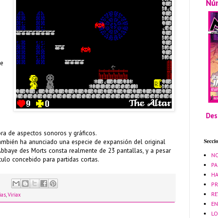
Nú
te
Des
ora de aspectos sonoros y gráficos.
Secci
también ha anunciado una especie de expansión del original
bbaye des Morts consta realmente de 23 pantallas, y a pesar
NO
ítulo concebido para partidas cortas.
PA
HA
PR
RE
ias
,
Viriax
EN
LO