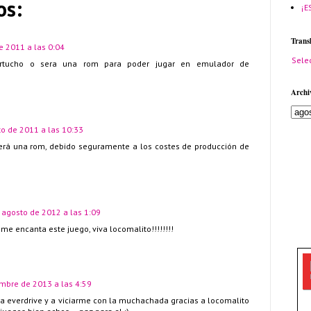
os:
¡E
Trans
e 2011 a las 0:04
Sele
artucho o sera una rom para poder jugar en emulador de
Archi
o de 2011 a las 10:33
erá una rom, debido seguramente a los costes de producción de
 agosto de 2012 a las 1:09
me encanta este juego, viva locomalito!!!!!!!!
mbre de 2013 a las 4:59
a everdrive y a viciarme con la muchachada gracias a locomalito