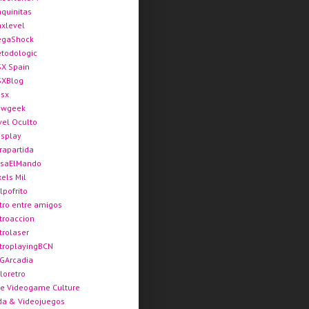
quinitas
xlevel
gaShock
todologic
X Spain
XBlog
sx
ewgeek
vel Oculto
splay
rapartida
saElMando
xels Mil
lpofrito
tro entre amigos
troaccion
trolaser
troplayingBCN
GArcadia
loretro
e Videogame Culture
da & Videojuegos