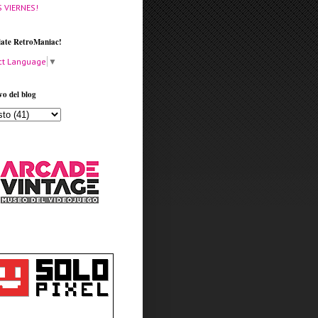
S VIERNES!
late RetroManiac!
ct Language
▼
vo del blog