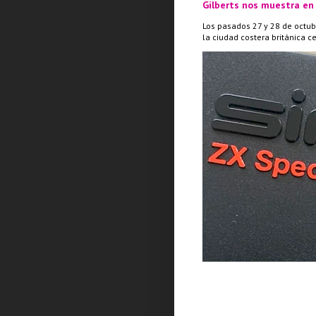
Gilberts nos muestra en
Los pasados 27 y 28 de octub
la ciudad costera británica c