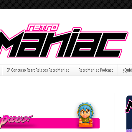
3º Concurso RetroRelatos RetroManiac
RetroManiac Podcast
¿Quié