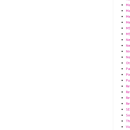
Ma
Ma
Me
Me
MS
MS
Ne
N
Ni
No
Ot
Pa
Pi
Pu
Re
Re
Re
Re
SE
So
Th
Vi